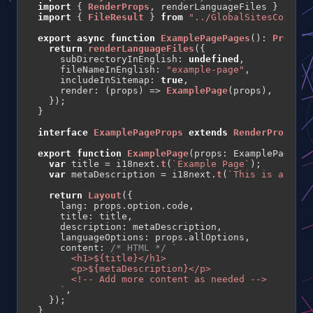
import
 { 
RenderProps
, renderLanguageFiles } 
from
import
 { 
FileResult
 } 
from
"../GlobalSitesCore/Fi
export
async
function
ExamplePagePages
(
): 
Promise
return
renderLanguageFiles
({

subDirectoryInEnglish
: 
undefined
,

fileNameInEnglish
: 
"example-page"
,

includeInSitemap
: 
true
,

render
: 
(
props
) =>
ExamplePage
(props),

  });

}

interface
ExamplePageProps
extends
RenderProps
 {}

export
function
ExamplePage
(
props: ExamplePagePro
var
 title = i18next.
t
(
`Example Page`
);

var
 metaDescription = i18next.
t
(
`This is an exa
return
Layout
({

lang
: props.
option
.
code
,

title
: title,

description
: metaDescription,

languageOptions
: props.
allOptions
,

content
: 
/* HTML */
`

      <h1>
${title}
</h1>

      <p>
${metaDescription}
</p>

      <!-- Add more content as needed -->

    `
,

  });

}